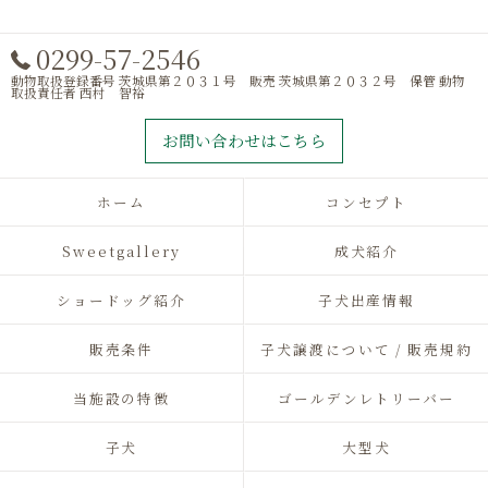
0299-57-2546
動物取扱登録番号 茨城県第２０３１号 販売 茨城県第２０３２号 保管 動物
取扱責任者 西村 智裕
お問い合わせはこちら
ホーム
コンセプト
Sweetgallery
成犬紹介
ショードッグ紹介
子犬出産情報
販売条件
子犬譲渡について / 販売規約
当施設の特徴
ゴールデンレトリーバー
子犬
大型犬