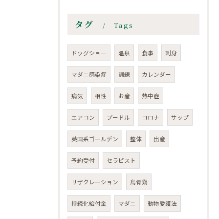
タグ
Tags
ドッグショー
温泉
食事
刺身
マダニ感染症
訓練
カレンダー
病気
相性
お産
熱中症
エアコン
プードル
コロナ
サップ
英国系ゴールデン
整体
出産
予約受付
セラピスト
リザクレーション
烏骨鶏
持続化給付金
マダニ
動物愛護法