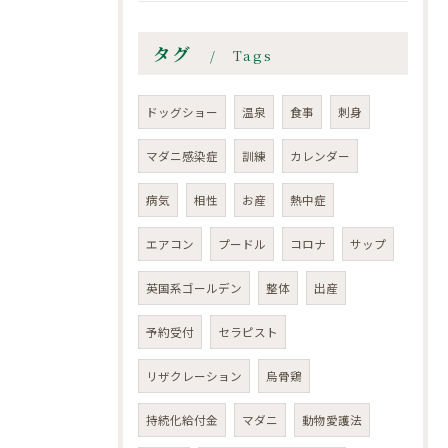
タグ
Tags
ドッグショー
温泉
食事
刺身
マダニ感染症
訓練
カレンダー
病気
相性
お産
熱中症
エアコン
プードル
コロナ
サップ
英国系ゴールデン
整体
出産
予約受付
セラピスト
リザクレーション
烏骨鶏
持続化給付金
マダニ
動物愛護法