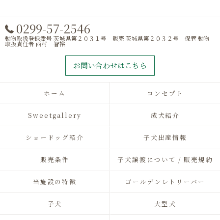
0299-57-2546
動物取扱登録番号 茨城県第２０３１号 販売 茨城県第２０３２号 保管 動物
取扱責任者 西村 智裕
お問い合わせはこちら
ホーム
コンセプト
Sweetgallery
成犬紹介
ショードッグ紹介
子犬出産情報
販売条件
子犬譲渡について / 販売規約
当施設の特徴
ゴールデンレトリーバー
子犬
大型犬