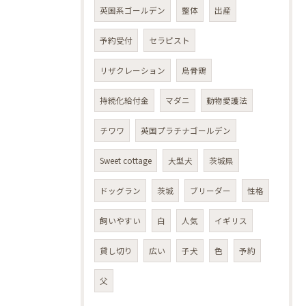
英国系ゴールデン
整体
出産
予約受付
セラピスト
リザクレーション
烏骨鶏
持続化給付金
マダニ
動物愛護法
チワワ
英国プラチナゴールデン
Sweet cottage
大型犬
茨城県
ドッグラン
茨城
ブリーダー
性格
飼いやすい
白
人気
イギリス
貸し切り
広い
子犬
色
予約
父