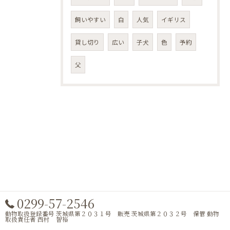
飼いやすい
白
人気
イギリス
貸し切り
広い
子犬
色
予約
父
0299-57-2546
動物取扱登録番号 茨城県第２０３１号 販売 茨城県第２０３２号 保管 動物
取扱責任者 西村 智裕