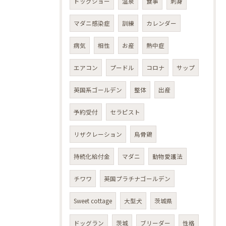
ドッグショー
温泉
食事
刺身
マダニ感染症
訓練
カレンダー
病気
相性
お産
熱中症
エアコン
プードル
コロナ
サップ
英国系ゴールデン
整体
出産
予約受付
セラピスト
リザクレーション
烏骨鶏
持続化給付金
マダニ
動物愛護法
チワワ
英国プラチナゴールデン
Sweet cottage
大型犬
茨城県
ドッグラン
茨城
ブリーダー
性格