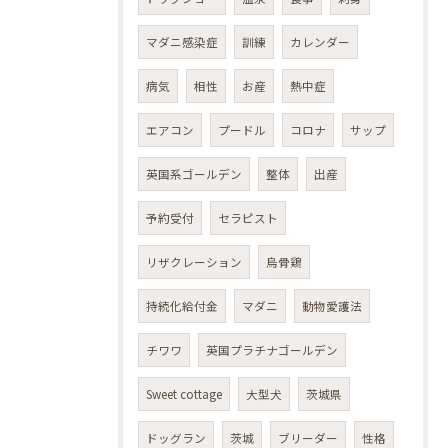
マダニ感染症
訓練
カレンダー
病気
相性
お産
熱中症
エアコン
プードル
コロナ
サップ
英国系ゴールデン
整体
出産
予約受付
セラピスト
リザクレーション
烏骨鶏
持続化給付金
マダニ
動物愛護法
チワワ
英国プラチナゴールデン
Sweet cottage
大型犬
茨城県
ドッグラン
茨城
ブリーダー
性格