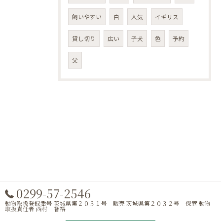
飼いやすい
白
人気
イギリス
貸し切り
広い
子犬
色
予約
父
0299-57-2546
動物取扱登録番号 茨城県第２０３１号 販売 茨城県第２０３２号 保管 動物
取扱責任者 西村 智裕