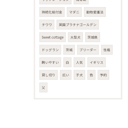
持続化給付金
マダニ
動物愛護法
チワワ
英国プラチナゴールデン
Sweet cottage
大型犬
茨城県
ドッグラン
茨城
ブリーダー
性格
飼いやすい
白
人気
イギリス
貸し切り
広い
子犬
色
予約
父