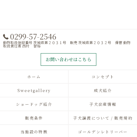
0299-57-2546
動物取扱登録番号 茨城県第２０３１号 販売 茨城県第２０３２号 保管 動物
取扱責任者 西村 智裕
お問い合わせはこちら
ホーム
コンセプト
Sweetgallery
成犬紹介
ショードッグ紹介
子犬出産情報
販売条件
子犬譲渡について / 販売規約
当施設の特徴
ゴールデンレトリーバー