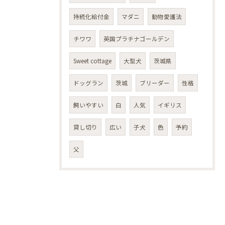
持続化給付金
マダニ
動物愛護法
チワワ
英国プラチナゴールデン
Sweet cottage
大型犬
茨城県
ドッグラン
茨城
ブリーダー
性格
飼いやすい
白
人気
イギリス
貸し切り
広い
子犬
色
予約
父