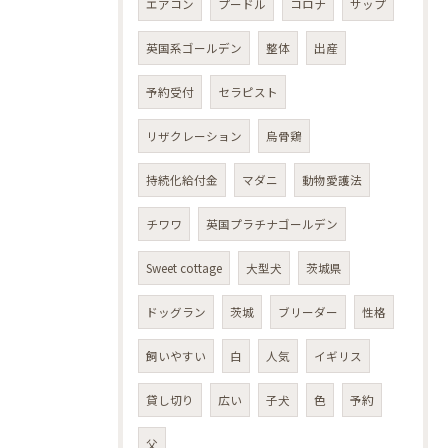
エアコン
プードル
コロナ
サップ
英国系ゴールデン
整体
出産
予約受付
セラピスト
リザクレーション
烏骨鶏
持続化給付金
マダニ
動物愛護法
チワワ
英国プラチナゴールデン
Sweet cottage
大型犬
茨城県
ドッグラン
茨城
ブリーダー
性格
飼いやすい
白
人気
イギリス
貸し切り
広い
子犬
色
予約
父