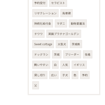
予約受付
セラピスト
リザクレーション
烏骨鶏
持続化給付金
マダニ
動物愛護法
チワワ
英国プラチナゴールデン
Sweet cottage
大型犬
茨城県
ドッグラン
茨城
ブリーダー
性格
飼いやすい
白
人気
イギリス
貸し切り
広い
子犬
色
予約
父