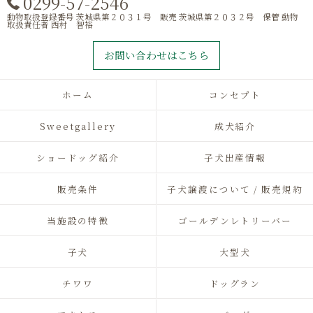
0299-57-2546
動物取扱登録番号 茨城県第２０３１号 販売 茨城県第２０３２号 保管 動物
取扱責任者 西村 智裕
お問い合わせはこちら
ホーム
コンセプト
Sweetgallery
成犬紹介
ショードッグ紹介
子犬出産情報
販売条件
子犬譲渡について / 販売規約
当施設の特徴
ゴールデンレトリーバー
子犬
大型犬
チワワ
ドッグラン