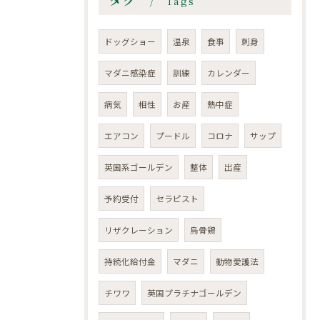
Tags
ドッグショー
温泉
食事
刺身
マダニ感染症
訓練
カレンダー
病気
相性
お産
熱中症
エアコン
プードル
コロナ
サップ
英国系ゴールデン
整体
出産
予約受付
セラピスト
リザクレーション
烏骨鶏
持続化給付金
マダニ
動物愛護法
チワワ
英国プラチナゴールデン