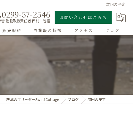
次回の予定
0299-57-2546
お問い合わせはこちら
管 動物取扱責任者 西村 智裕
/ 販売規約
当施設の特徴
アクセス
ブログ
ゴールデンレトリーバー
子犬
大型犬
チワワ
茨城のブリーダーSweetCottage
ブログ
次回の予定
ドッグラン