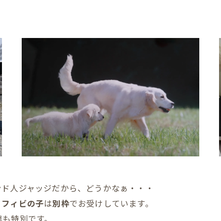
ンド人ジャッジだから、どうかなぁ・・・
、
フィビの子
は
別枠
でお受けしています。
達も特別です。