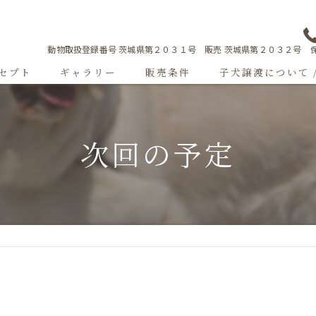
動物取扱登録番号 茨城県第２０３１号 販売 茨城県第２０３２号 保
セプト
ギャラリー
販売条件
子犬譲渡について 
Sweetgallery
次回の予定
成犬紹介
ショードッグ紹介
子犬出産情報