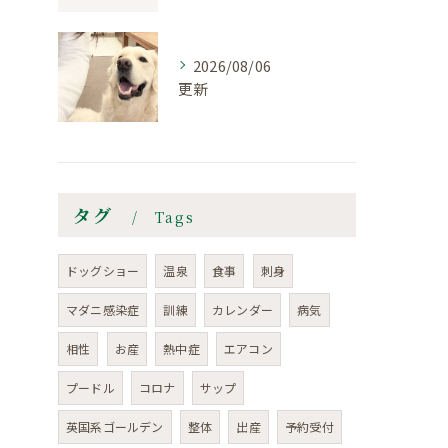
2026/08/06
更新
タグ
Tags
ドッグショー
温泉
食事
刺身
マダニ感染症
訓練
カレンダー
病気
相性
お産
熱中症
エアコン
プードル
コロナ
サップ
英国系ゴールデン
整体
出産
予約受付