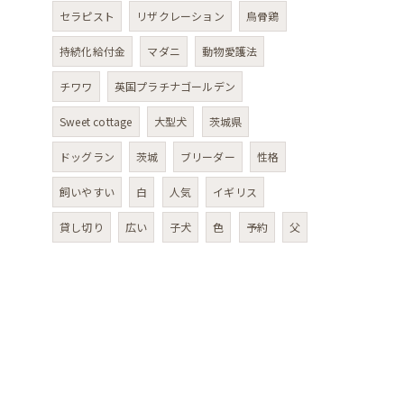
セラピスト
リザクレーション
烏骨鶏
持続化給付金
マダニ
動物愛護法
チワワ
英国プラチナゴールデン
Sweet cottage
大型犬
茨城県
ドッグラン
茨城
ブリーダー
性格
飼いやすい
白
人気
イギリス
貸し切り
広い
子犬
色
予約
父