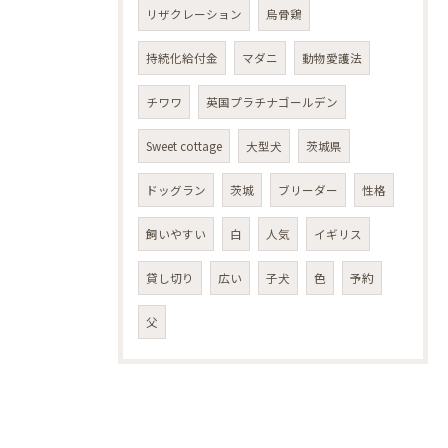
リザクレーション
烏骨鶏
持続化給付金
マダニ
動物愛護法
チワワ
英国プラチナゴールデン
Sweet cottage
大型犬
茨城県
ドッグラン
茨城
ブリーダー
性格
飼いやすい
白
人気
イギリス
貸し切り
広い
子犬
色
予約
父