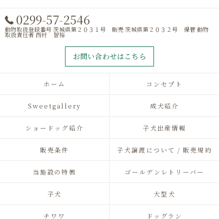
0299-57-2546
動物取扱登録番号 茨城県第２０３１号 販売 茨城県第２０３２号 保管 動物
取扱責任者 西村 智裕
お問い合わせはこちら
ホーム
コンセプト
Sweetgallery
成犬紹介
ショードッグ紹介
子犬出産情報
販売条件
子犬譲渡について / 販売規約
当施設の特徴
ゴールデンレトリーバー
子犬
大型犬
チワワ
ドッグラン