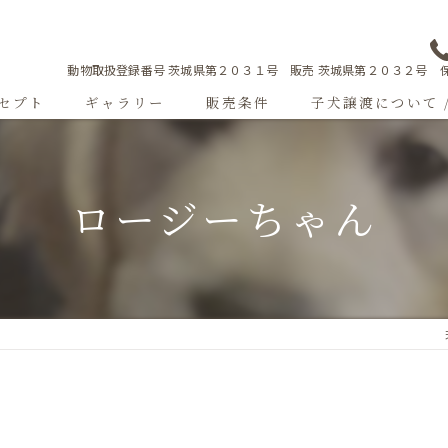
動物取扱登録番号 茨城県第２０３１号 販売 茨城県第２０３２号 保
セプト
ギャラリー
販売条件
子犬譲渡について 
Sweetgallery
ロージーちゃん
成犬紹介
ショードッグ紹介
子犬出産情報