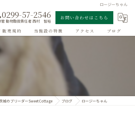
ロージーちゃん
0299-57-2546
お問い合わせはこちら
管 動物取扱責任者 西村 智裕
/ 販売規約
当施設の特徴
アクセス
ブログ
ゴールデンレトリーバー
子犬
大型犬
チワワ
茨城のブリーダーSweetCottage
ブログ
ロージーちゃん
ドッグラン