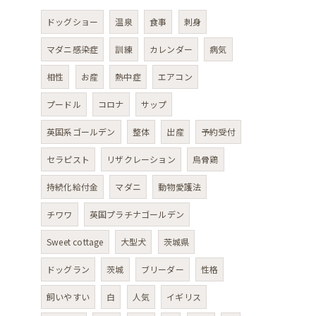
ドッグショー
温泉
食事
刺身
マダニ感染症
訓練
カレンダー
病気
相性
お産
熱中症
エアコン
プードル
コロナ
サップ
英国系ゴールデン
整体
出産
予約受付
セラピスト
リザクレーション
烏骨鶏
持続化給付金
マダニ
動物愛護法
チワワ
英国プラチナゴールデン
Sweet cottage
大型犬
茨城県
ドッグラン
茨城
ブリーダー
性格
飼いやすい
白
人気
イギリス