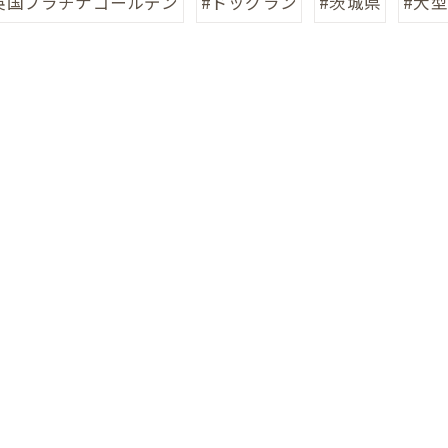
英国プラチナゴールデン
#ドッグラン
#茨城県
#大