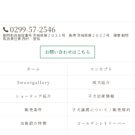
0299-57-2546
動物取扱登録番号 茨城県第２０３１号 販売 茨城県第２０３２号 保管 動物
取扱責任者 西村 智裕
お問い合わせはこちら
ホーム
コンセプト
Sweetgallery
成犬紹介
ショードッグ紹介
子犬出産情報
販売条件
子犬譲渡について / 販売規約
当施設の特徴
ゴールデンレトリーバー