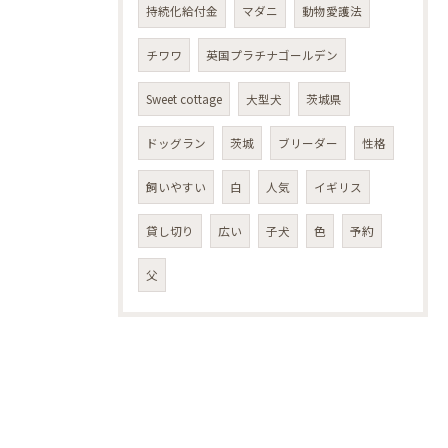
持続化給付金
マダニ
動物愛護法
チワワ
英国プラチナゴールデン
Sweet cottage
大型犬
茨城県
ドッグラン
茨城
ブリーダー
性格
飼いやすい
白
人気
イギリス
貸し切り
広い
子犬
色
予約
父