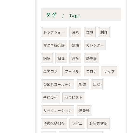
タグ
Tags
ドッグショー
温泉
食事
刺身
マダニ感染症
訓練
カレンダー
病気
相性
お産
熱中症
エアコン
プードル
コロナ
サップ
英国系ゴールデン
整体
出産
予約受付
セラピスト
リザクレーション
烏骨鶏
持続化給付金
マダニ
動物愛護法