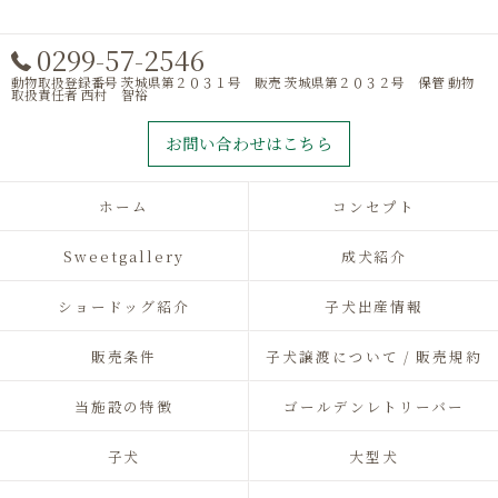
0299-57-2546
動物取扱登録番号 茨城県第２０３１号 販売 茨城県第２０３２号 保管 動物
取扱責任者 西村 智裕
お問い合わせはこちら
ホーム
コンセプト
Sweetgallery
成犬紹介
ショードッグ紹介
子犬出産情報
販売条件
子犬譲渡について / 販売規約
当施設の特徴
ゴールデンレトリーバー
子犬
大型犬