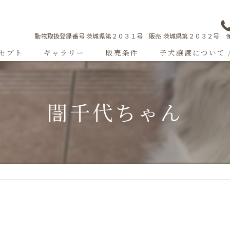
動物取扱登録番号 茨城県第２０３１号 販売 茨城県第２０３２号 保
セプト
ギャラリー
販売条件
子犬譲渡について 
Sweetgallery
誾千代ちゃん
成犬紹介
ショードッグ紹介
子犬出産情報