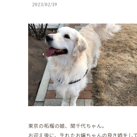
2023/02/19
東京の柘榴の娘、誾千代ちゃん。
お迎え後に、生れたお嬢ちゃんの良き姉をし