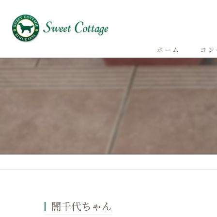
ホーム
コン
誾千代ちゃん