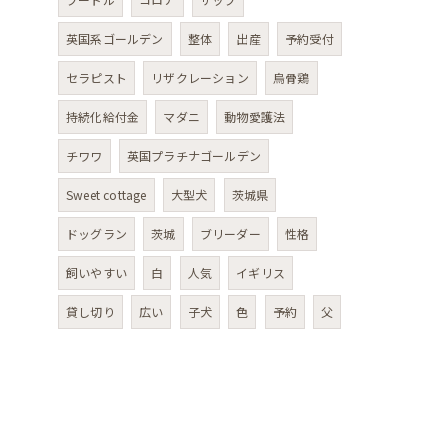
英国系ゴールデン
整体
出産
予約受付
セラピスト
リザクレーション
烏骨鶏
持続化給付金
マダニ
動物愛護法
チワワ
英国プラチナゴールデン
Sweet cottage
大型犬
茨城県
ドッグラン
茨城
ブリーダー
性格
飼いやすい
白
人気
イギリス
貸し切り
広い
子犬
色
予約
父