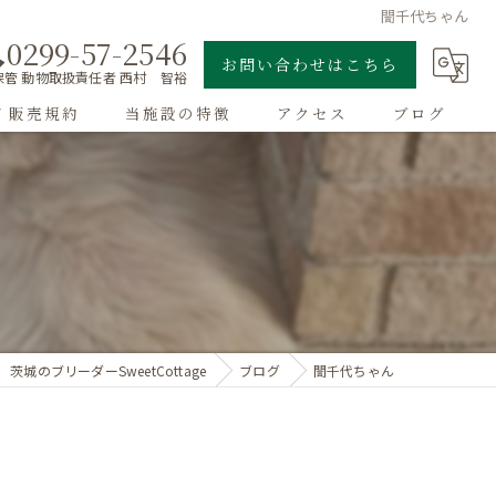
誾千代ちゃん
0299-57-2546
お問い合わせはこちら
管 動物取扱責任者 西村 智裕
/ 販売規約
当施設の特徴
アクセス
ブログ
ゴールデンレトリーバー
子犬
大型犬
チワワ
茨城のブリーダーSweetCottage
ブログ
誾千代ちゃん
ドッグラン