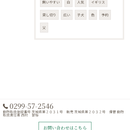
飼いやすい
白
人気
イギリス
貸し切り
広い
子犬
色
予約
父
0299-57-2546
動物取扱登録番号 茨城県第２０３１号 販売 茨城県第２０３２号 保管 動物
取扱責任者 西村 智裕
お問い合わせはこちら