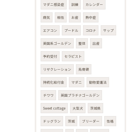
マダニ感染症
訓練
カレンダー
病気
相性
お産
熱中症
エアコン
プードル
コロナ
サップ
英国系ゴールデン
整体
出産
予約受付
セラピスト
リザクレーション
烏骨鶏
持続化給付金
マダニ
動物愛護法
チワワ
英国プラチナゴールデン
Sweet cottage
大型犬
茨城県
ドッグラン
茨城
ブリーダー
性格