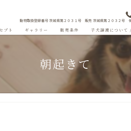
動物取扱登録番号 茨城県第２０３１号 販売 茨城県第２０３２号 保
セプト
ギャラリー
販売条件
子犬譲渡について 
Sweetgallery
朝起きて
成犬紹介
ショードッグ紹介
子犬出産情報