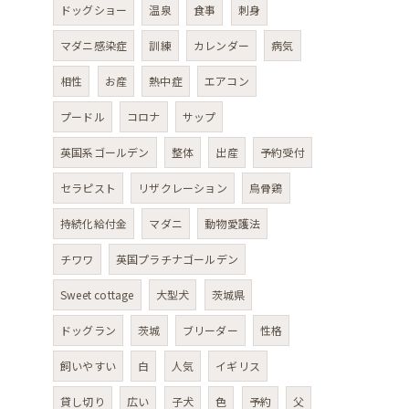
ドッグショー
温泉
食事
刺身
マダニ感染症
訓練
カレンダー
病気
相性
お産
熱中症
エアコン
プードル
コロナ
サップ
英国系ゴールデン
整体
出産
予約受付
セラピスト
リザクレーション
烏骨鶏
持続化給付金
マダニ
動物愛護法
チワワ
英国プラチナゴールデン
Sweet cottage
大型犬
茨城県
ドッグラン
茨城
ブリーダー
性格
飼いやすい
白
人気
イギリス
貸し切り
広い
子犬
色
予約
父