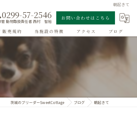
朝起きて
0299-57-2546
お問い合わせはこちら
管 動物取扱責任者 西村 智裕
/ 販売規約
当施設の特徴
アクセス
ブログ
ゴールデンレトリーバー
子犬
大型犬
チワワ
茨城のブリーダーSweetCottage
ブログ
朝起きて
ドッグラン