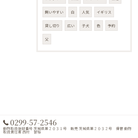
飼いやすい
白
人気
イギリス
貸し切り
広い
子犬
色
予約
父
0299-57-2546
動物取扱登録番号 茨城県第２０３１号 販売 茨城県第２０３２号 保管 動物
取扱責任者 西村 智裕