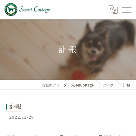
訃報
茨城のブリーダーSweetCottage
ブログ
訃報
訃報
2022/12/28