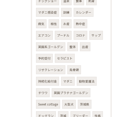
ドッグショー
温泉
食事
刺身
マダニ感染症
訓練
カレンダー
病気
相性
お産
熱中症
エアコン
プードル
コロナ
サップ
英国系ゴールデン
整体
出産
予約受付
セラピスト
リザクレーション
烏骨鶏
持続化給付金
マダニ
動物愛護法
チワワ
英国プラチナゴールデン
Sweet cottage
大型犬
茨城県
ドッグラン
茨城
ブリーダー
性格