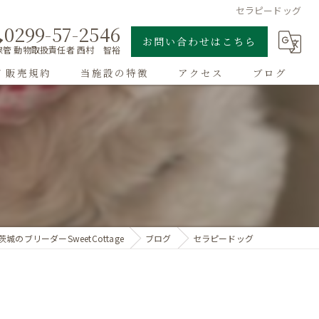
セラピードッグ
0299-57-2546
お問い合わせはこちら
管 動物取扱責任者 西村 智裕
/ 販売規約
当施設の特徴
アクセス
ブログ
ゴールデンレトリーバー
子犬
大型犬
チワワ
茨城のブリーダーSweetCottage
ブログ
セラピードッグ
ドッグラン