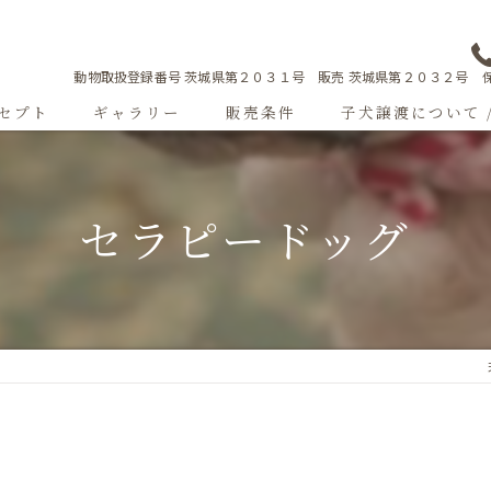
動物取扱登録番号 茨城県第２０３１号 販売 茨城県第２０３２号 保
セプト
ギャラリー
販売条件
子犬譲渡について 
Sweetgallery
セラピードッグ
成犬紹介
ショードッグ紹介
子犬出産情報