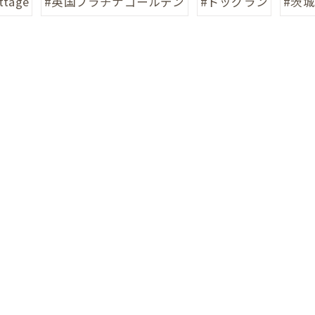
ttage
#英国プラチナゴールデン
#ドッグラン
#茨