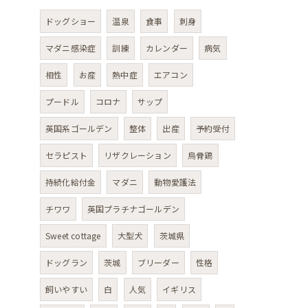
ドッグショー
温泉
食事
刺身
マダニ感染症
訓練
カレンダー
病気
相性
お産
熱中症
エアコン
プードル
コロナ
サップ
英国系ゴールデン
整体
出産
予約受付
セラピスト
リザクレーション
烏骨鶏
持続化給付金
マダニ
動物愛護法
チワワ
英国プラチナゴールデン
Sweet cottage
大型犬
茨城県
ドッグラン
茨城
ブリーダー
性格
飼いやすい
白
人気
イギリス