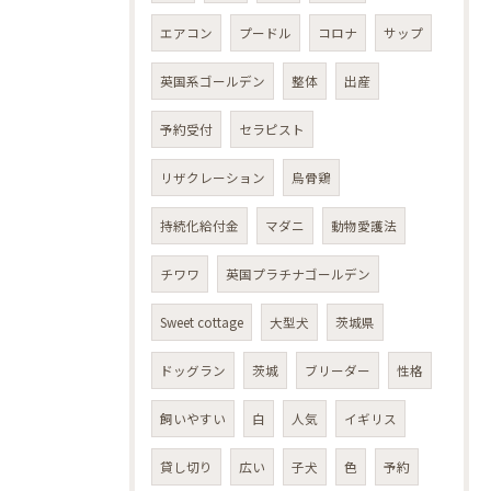
エアコン
プードル
コロナ
サップ
英国系ゴールデン
整体
出産
予約受付
セラピスト
リザクレーション
烏骨鶏
持続化給付金
マダニ
動物愛護法
チワワ
英国プラチナゴールデン
Sweet cottage
大型犬
茨城県
ドッグラン
茨城
ブリーダー
性格
飼いやすい
白
人気
イギリス
貸し切り
広い
子犬
色
予約