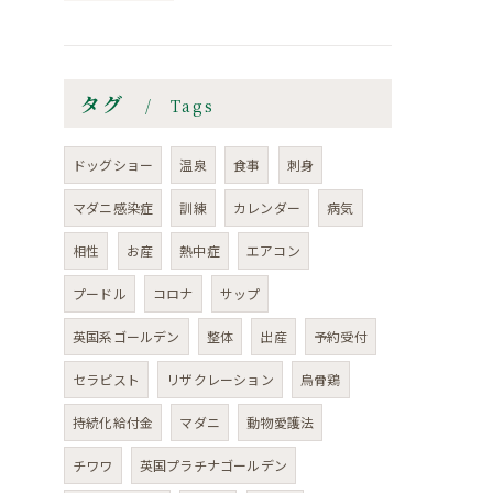
タグ
Tags
ドッグショー
温泉
食事
刺身
マダニ感染症
訓練
カレンダー
病気
相性
お産
熱中症
エアコン
プードル
コロナ
サップ
英国系ゴールデン
整体
出産
予約受付
セラピスト
リザクレーション
烏骨鶏
持続化給付金
マダニ
動物愛護法
チワワ
英国プラチナゴールデン