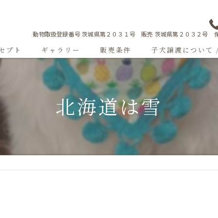
動物取扱登録番号 茨城県第２０３１号 販売 茨城県第２０３２号 保
セプト
ギャラリー
販売条件
子犬譲渡について 
Sweetgallery
北海道は雪
成犬紹介
ショードッグ紹介
子犬出産情報