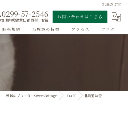
北海道は雪
0299-57-2546
お問い合わせはこちら
管 動物取扱責任者 西村 智裕
/ 販売規約
当施設の特徴
アクセス
ブログ
ゴールデンレトリーバー
子犬
大型犬
チワワ
茨城のブリーダーSweetCottage
ブログ
北海道は雪
ドッグラン