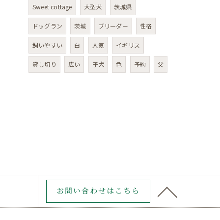
Sweet cottage
大型犬
茨城県
ドッグラン
茨城
ブリーダー
性格
飼いやすい
白
人気
イギリス
貸し切り
広い
子犬
色
予約
父
お問い合わせはこちら