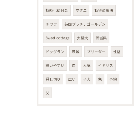
持続化給付金
マダニ
動物愛護法
チワワ
英国プラチナゴールデン
Sweet cottage
大型犬
茨城県
ドッグラン
茨城
ブリーダー
性格
飼いやすい
白
人気
イギリス
貸し切り
広い
子犬
色
予約
父