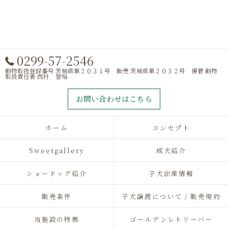
0299-57-2546
動物取扱登録番号 茨城県第２０３１号 販売 茨城県第２０３２号 保管 動物
取扱責任者 西村 智裕
お問い合わせはこちら
ホーム
コンセプト
Sweetgallery
成犬紹介
ショードッグ紹介
子犬出産情報
販売条件
子犬譲渡について / 販売規約
当施設の特徴
ゴールデンレトリーバー