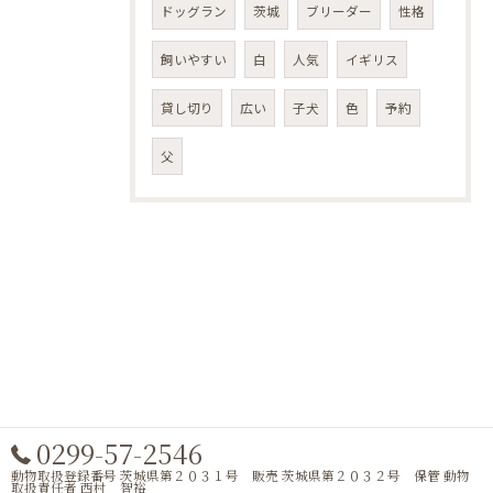
ドッグラン
茨城
ブリーダー
性格
飼いやすい
白
人気
イギリス
貸し切り
広い
子犬
色
予約
父
0299-57-2546
動物取扱登録番号 茨城県第２０３１号 販売 茨城県第２０３２号 保管 動物
取扱責任者 西村 智裕