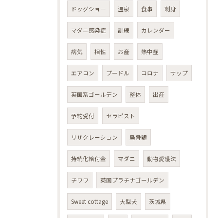
ドッグショー
温泉
食事
刺身
マダニ感染症
訓練
カレンダー
病気
相性
お産
熱中症
エアコン
プードル
コロナ
サップ
英国系ゴールデン
整体
出産
予約受付
セラピスト
リザクレーション
烏骨鶏
持続化給付金
マダニ
動物愛護法
チワワ
英国プラチナゴールデン
Sweet cottage
大型犬
茨城県