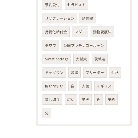
予約受付
セラピスト
リザクレーション
烏骨鶏
持続化給付金
マダニ
動物愛護法
チワワ
英国プラチナゴールデン
Sweet cottage
大型犬
茨城県
ドッグラン
茨城
ブリーダー
性格
飼いやすい
白
人気
イギリス
貸し切り
広い
子犬
色
予約
父