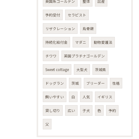
英国系ゴールデン
整体
出産
予約受付
セラピスト
リザクレーション
烏骨鶏
持続化給付金
マダニ
動物愛護法
チワワ
英国プラチナゴールデン
Sweet cottage
大型犬
茨城県
ドッグラン
茨城
ブリーダー
性格
飼いやすい
白
人気
イギリス
貸し切り
広い
子犬
色
予約
父