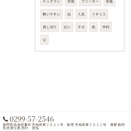
ドッグラン
茨城
ブリーダー
性格
飼いやすい
白
人気
イギリス
貸し切り
広い
子犬
色
予約
父
0299-57-2546
動物取扱登録番号 茨城県第２０３１号 販売 茨城県第２０３２号 保管 動物
取扱責任者 西村 智裕