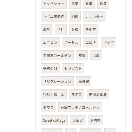
ドッグショー
温泉
食事
刺身
マダニ感染症
訓練
カレンダー
病気
相性
お産
熱中症
エアコン
プードル
コロナ
サップ
英国系ゴールデン
整体
出産
予約受付
セラピスト
リザクレーション
烏骨鶏
持続化給付金
マダニ
動物愛護法
チワワ
英国プラチナゴールデン
Sweet cottage
大型犬
茨城県