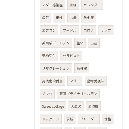
マダニ感染症
訓練
カレンダー
病気
相性
お産
熱中症
エアコン
プードル
コロナ
サップ
英国系ゴールデン
整体
出産
予約受付
セラピスト
リザクレーション
烏骨鶏
持続化給付金
マダニ
動物愛護法
チワワ
英国プラチナゴールデン
Sweet cottage
大型犬
茨城県
ドッグラン
茨城
ブリーダー
性格