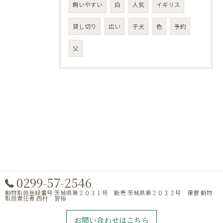
飼いやすい
白
人気
イギリス
貸し切り
広い
子犬
色
予約
父
0299-57-2546
動物取扱登録番号 茨城県第２０３１号 販売 茨城県第２０３２号 保管 動物
取扱責任者 西村 智裕
お問い合わせはこちら