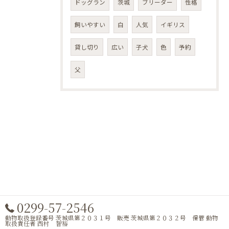
ドッグラン
茨城
ブリーダー
性格
飼いやすい
白
人気
イギリス
貸し切り
広い
子犬
色
予約
父
0299-57-2546
動物取扱登録番号 茨城県第２０３１号 販売 茨城県第２０３２号 保管 動物
取扱責任者 西村 智裕