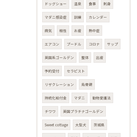
ドッグショー
温泉
食事
刺身
マダニ感染症
訓練
カレンダー
病気
相性
お産
熱中症
エアコン
プードル
コロナ
サップ
英国系ゴールデン
整体
出産
予約受付
セラピスト
リザクレーション
烏骨鶏
持続化給付金
マダニ
動物愛護法
チワワ
英国プラチナゴールデン
Sweet cottage
大型犬
茨城県