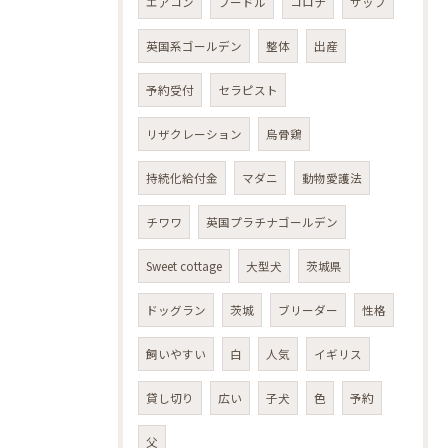
エアコン
プードル
コロナ
サップ
英国系ゴールデン
整体
出産
予約受付
セラピスト
リザクレーション
烏骨鶏
持続化給付金
マダニ
動物愛護法
チワワ
英国プラチナゴールデン
Sweet cottage
大型犬
茨城県
ドッグラン
茨城
ブリーダー
性格
飼いやすい
白
人気
イギリス
貸し切り
広い
子犬
色
予約
父