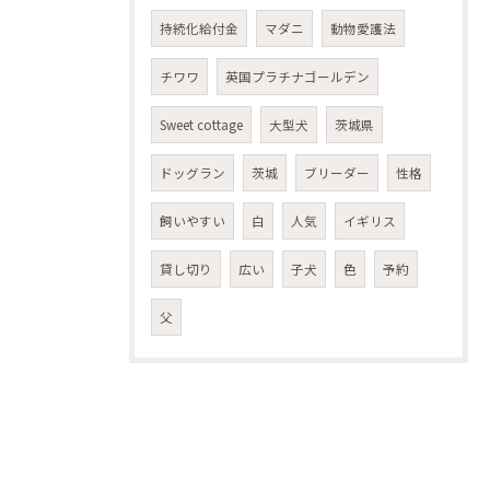
持続化給付金
マダニ
動物愛護法
チワワ
英国プラチナゴールデン
Sweet cottage
大型犬
茨城県
ドッグラン
茨城
ブリーダー
性格
飼いやすい
白
人気
イギリス
貸し切り
広い
子犬
色
予約
父