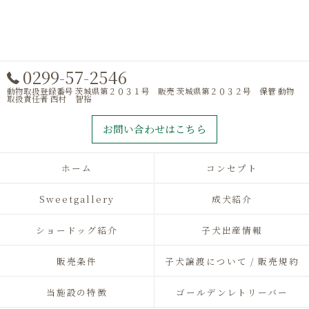
0299-57-2546
動物取扱登録番号 茨城県第２０３１号 販売 茨城県第２０３２号 保管 動物
取扱責任者 西村 智裕
お問い合わせはこちら
ホーム
コンセプト
Sweetgallery
成犬紹介
ショードッグ紹介
子犬出産情報
販売条件
子犬譲渡について / 販売規約
当施設の特徴
ゴールデンレトリーバー