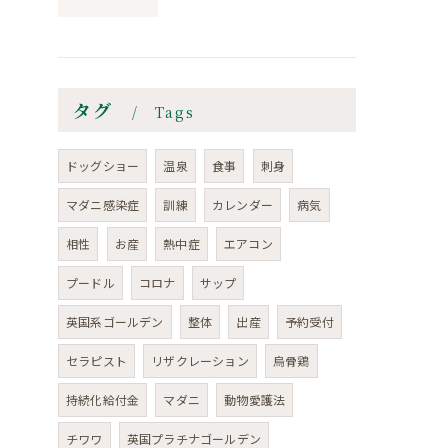
タグ
Tags
ドッグショー
温泉
食事
刺身
マダニ感染症
訓練
カレンダー
病気
相性
お産
熱中症
エアコン
プードル
コロナ
サップ
英国系ゴールデン
整体
出産
予約受付
セラピスト
リザクレーション
烏骨鶏
持続化給付金
マダニ
動物愛護法
チワワ
英国プラチナゴールデン