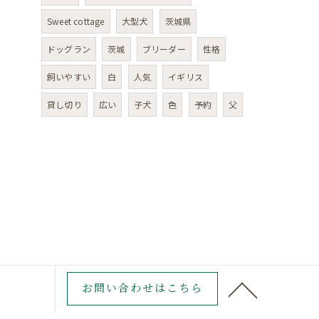
Sweet cottage
大型犬
茨城県
ドッグラン
茨城
ブリーダー
性格
飼いやすい
白
人気
イギリス
貸し切り
広い
子犬
色
予約
父
お問い合わせはこちら