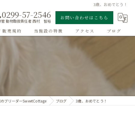
3歳、おめでとう！
0299-57-2546
お問い合わせはこちら
管 動物取扱責任者 西村 智裕
/ 販売規約
当施設の特徴
アクセス
ブログ
ゴールデンレトリーバー
子犬
大型犬
チワワ
のブリーダーSweetCottage
ブログ
3歳、おめでとう！
ドッグラン