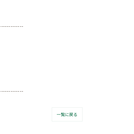
-------------
-------------
一覧に戻る