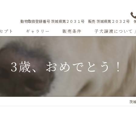
動物取扱登録番号 茨城県第２０３１号 販売 茨城県第２０３２号 保
セプト
ギャラリー
販売条件
子犬譲渡について 
Sweetgallery
3歳、おめでとう！
成犬紹介
ショードッグ紹介
子犬出産情報
茨城