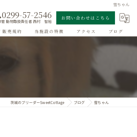
雪ちゃん
0299-57-2546
お問い合わせはこちら
管 動物取扱責任者 西村 智裕
/ 販売規約
当施設の特徴
アクセス
ブログ
ゴールデンレトリーバー
子犬
大型犬
チワワ
茨城のブリーダーSweetCottage
ブログ
雪ちゃん
ドッグラン