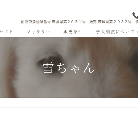
動物取扱登録番号 茨城県第２０３１号 販売 茨城県第２０３２号 保
セプト
ギャラリー
販売条件
子犬譲渡について 
Sweetgallery
雪ちゃん
成犬紹介
ショードッグ紹介
子犬出産情報