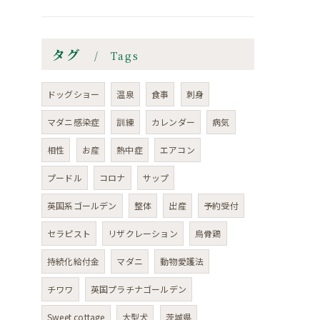
タグ
Tags
ドッグショー
温泉
食事
刺身
マダニ感染症
訓練
カレンダー
病気
相性
お産
熱中症
エアコン
プードル
コロナ
サップ
英国系ゴールデン
整体
出産
予約受付
セラピスト
リザクレーション
烏骨鶏
持続化給付金
マダニ
動物愛護法
チワワ
英国プラチナゴールデン
Sweet cottage
大型犬
茨城県