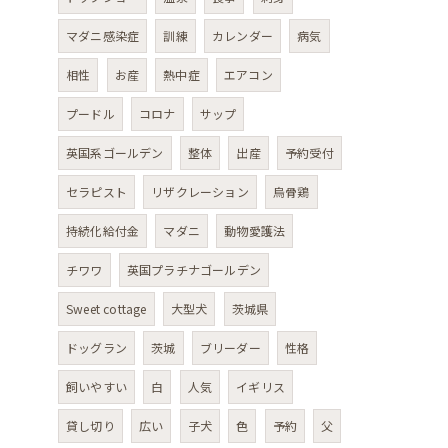
マダニ感染症
訓練
カレンダー
病気
相性
お産
熱中症
エアコン
プードル
コロナ
サップ
英国系ゴールデン
整体
出産
予約受付
セラピスト
リザクレーション
烏骨鶏
持続化給付金
マダニ
動物愛護法
チワワ
英国プラチナゴールデン
Sweet cottage
大型犬
茨城県
ドッグラン
茨城
ブリーダー
性格
飼いやすい
白
人気
イギリス
貸し切り
広い
子犬
色
予約
父