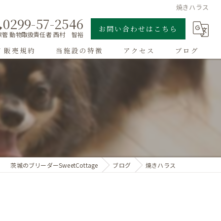
焼きハラス
0299-57-2546
お問い合わせはこちら
管 動物取扱責任者 西村 智裕
/ 販売規約
当施設の特徴
アクセス
ブログ
ゴールデンレトリーバー
子犬
大型犬
チワワ
茨城のブリーダーSweetCottage
ブログ
焼きハラス
ドッグラン