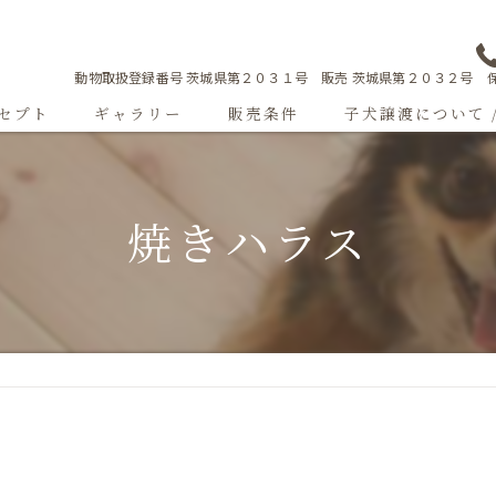
動物取扱登録番号 茨城県第２０３１号 販売 茨城県第２０３２号 保
セプト
ギャラリー
販売条件
子犬譲渡について 
Sweetgallery
焼きハラス
成犬紹介
ショードッグ紹介
子犬出産情報