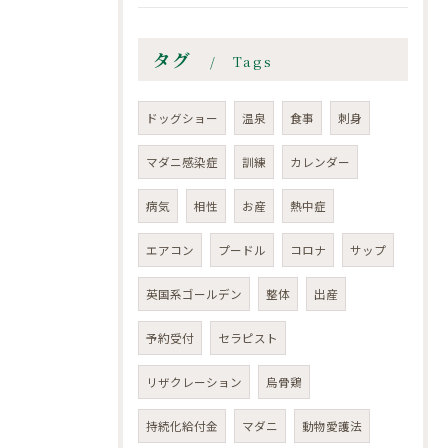
タグ
Tags
ドッグショー
温泉
食事
刺身
マダニ感染症
訓練
カレンダー
病気
相性
お産
熱中症
エアコン
プードル
コロナ
サップ
英国系ゴールデン
整体
出産
予約受付
セラピスト
リザクレーション
烏骨鶏
持続化給付金
マダニ
動物愛護法