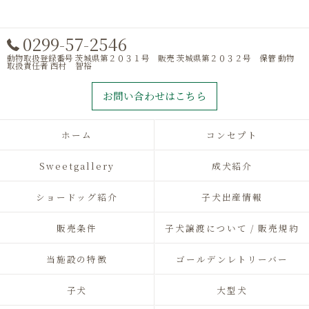
0299-57-2546
動物取扱登録番号 茨城県第２０３１号 販売 茨城県第２０３２号 保管 動物
取扱責任者 西村 智裕
お問い合わせはこちら
ホーム
コンセプト
Sweetgallery
成犬紹介
ショードッグ紹介
子犬出産情報
販売条件
子犬譲渡について / 販売規約
当施設の特徴
ゴールデンレトリーバー
子犬
大型犬