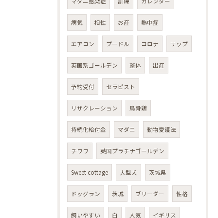
マダニ感染症
訓練
カレンダー
病気
相性
お産
熱中症
エアコン
プードル
コロナ
サップ
英国系ゴールデン
整体
出産
予約受付
セラピスト
リザクレーション
烏骨鶏
持続化給付金
マダニ
動物愛護法
チワワ
英国プラチナゴールデン
Sweet cottage
大型犬
茨城県
ドッグラン
茨城
ブリーダー
性格
飼いやすい
白
人気
イギリス