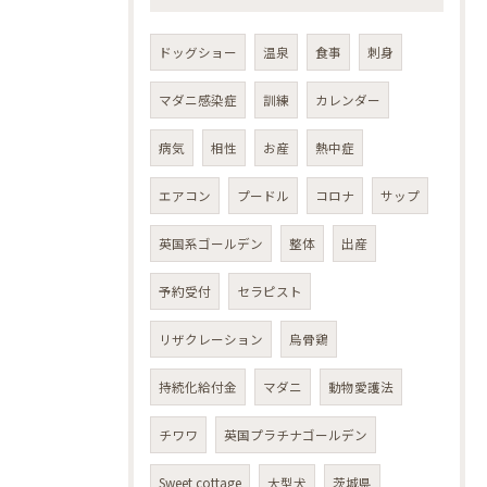
ドッグショー
温泉
食事
刺身
マダニ感染症
訓練
カレンダー
病気
相性
お産
熱中症
エアコン
プードル
コロナ
サップ
英国系ゴールデン
整体
出産
予約受付
セラピスト
リザクレーション
烏骨鶏
持続化給付金
マダニ
動物愛護法
チワワ
英国プラチナゴールデン
Sweet cottage
大型犬
茨城県