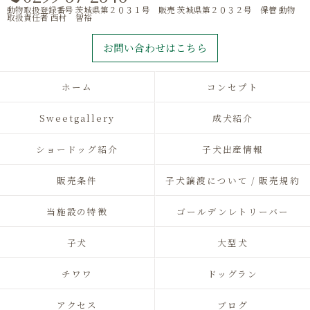
動物取扱登録番号 茨城県第２０３１号 販売 茨城県第２０３２号 保管 動物
取扱責任者 西村 智裕
お問い合わせはこちら
ホーム
コンセプト
Sweetgallery
成犬紹介
ショードッグ紹介
子犬出産情報
販売条件
子犬譲渡について / 販売規約
当施設の特徴
ゴールデンレトリーバー
子犬
大型犬
チワワ
ドッグラン
アクセス
ブログ