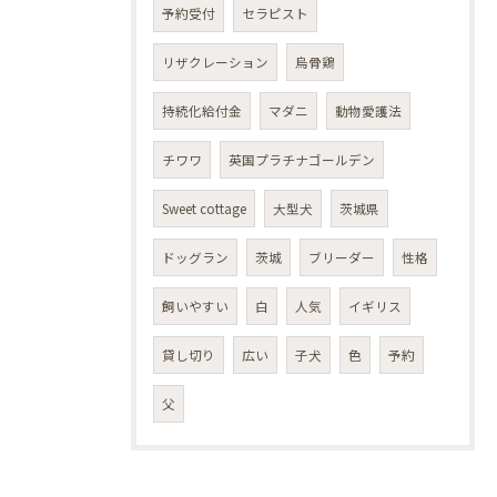
予約受付
セラピスト
リザクレーション
烏骨鶏
持続化給付金
マダニ
動物愛護法
チワワ
英国プラチナゴールデン
Sweet cottage
大型犬
茨城県
ドッグラン
茨城
ブリーダー
性格
飼いやすい
白
人気
イギリス
貸し切り
広い
子犬
色
予約
父