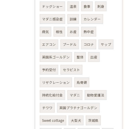
ドッグショー
温泉
食事
刺身
マダニ感染症
訓練
カレンダー
病気
相性
お産
熱中症
エアコン
プードル
コロナ
サップ
英国系ゴールデン
整体
出産
予約受付
セラピスト
リザクレーション
烏骨鶏
持続化給付金
マダニ
動物愛護法
チワワ
英国プラチナゴールデン
Sweet cottage
大型犬
茨城県