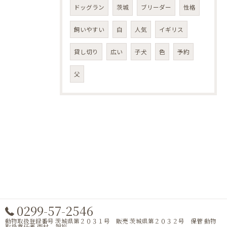
ドッグラン
茨城
ブリーダー
性格
飼いやすい
白
人気
イギリス
貸し切り
広い
子犬
色
予約
父
0299-57-2546
動物取扱登録番号 茨城県第２０３１号 販売 茨城県第２０３２号 保管 動物
取扱責任者 西村 智裕