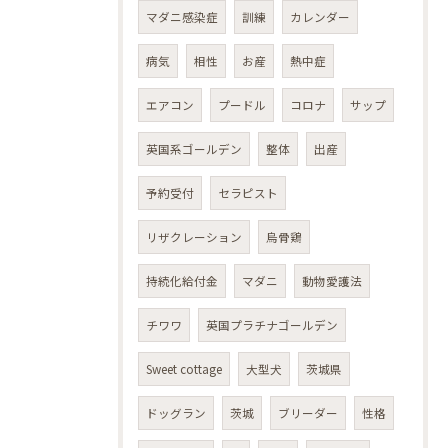
マダニ感染症
訓練
カレンダー
病気
相性
お産
熱中症
エアコン
プードル
コロナ
サップ
英国系ゴールデン
整体
出産
予約受付
セラピスト
リザクレーション
烏骨鶏
持続化給付金
マダニ
動物愛護法
チワワ
英国プラチナゴールデン
Sweet cottage
大型犬
茨城県
ドッグラン
茨城
ブリーダー
性格