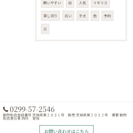
飼いやすい
白
人気
イギリス
貸し切り
広い
子犬
色
予約
父
0299-57-2546
動物取扱登録番号 茨城県第２０３１号 販売 茨城県第２０３２号 保管 動物
取扱責任者 西村 智裕
お問い合わせはこちら